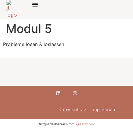
Über mich
Online Kurse
Modul 5
Probleme lösen & loslassen
Datenschutz
Impressum
Mitgliederbereich mit
DigiMember