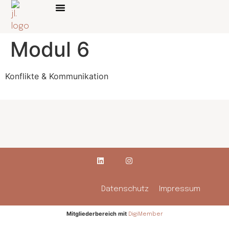
Über mich
Online Kurse
Modul 6
Konflikte & Kommunikation
Datenschutz
Impressum
Mitgliederbereich mit
DigiMember